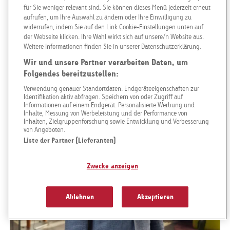
für Sie weniger relevant sind. Sie können dieses Menü jederzeit erneut
Leiter Filiale Luzern / Region Zentral-Ostschweiz
aufrufen, um Ihre Auswahl zu ändern oder Ihre Einwilligung zu
widerrufen, indem Sie auf den Link Cookie-Einstellungen unten auf
Goldbach Neo OOH AG - Hünenberg
der Webseite klicken. Ihre Wahl wirkt sich auf unsere/n Website aus.
Weitere Informationen finden Sie in unserer Datenschutzerklärung.
Wir und unsere Partner verarbeiten Daten, um
Newsletter
Telefonnummer anzeigen
Folgendes bereitzustellen:
Verwendung genauer Standortdaten. Endgeräteeigenschaften zur
gregor.eschle@goldbachneo.com
Identifikation aktiv abfragen. Speichern von oder Zugriff auf
Informationen auf einem Endgerät. Personalisierte Werbung und
Inhalte, Messung von Werbeleistung und der Performance von
Goldbach Neo OOH AG
Inhalten, Zielgruppenforschung sowie Entwicklung und Verbesserung
von Angeboten.
Hünenberg
Liste der Partner (Lieferanten)
Zwecke anzeigen
Ablehnen
Akzeptieren