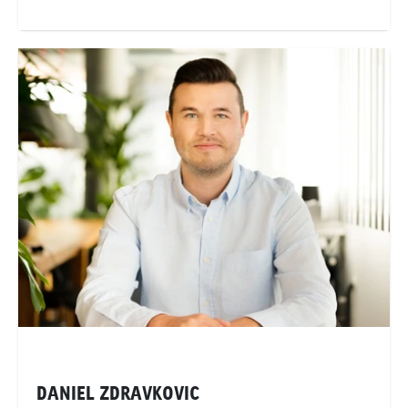
Telefonnummer anzeigen
anina.gross@goldbachneo.com
Goldbach Neo OOH AG
Zürich
DANIEL ZDRAVKOVIC