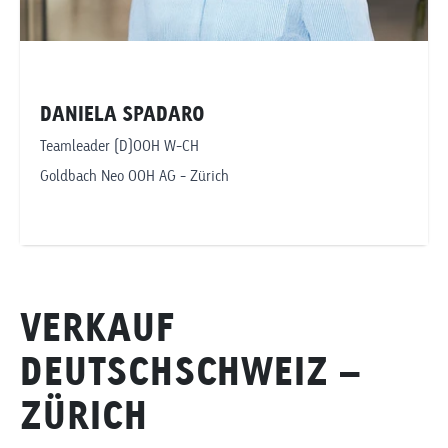
DANIELA SPADARO
Teamleader (D)OOH W-CH
Goldbach Neo OOH AG - Zürich
Telefonnummer anzeigen
daniela.spadaro@goldbachneo.com
VERKAUF
Goldbach Neo OOH AG
DEUTSCHSCHWEIZ –
Zürich
ZÜRICH