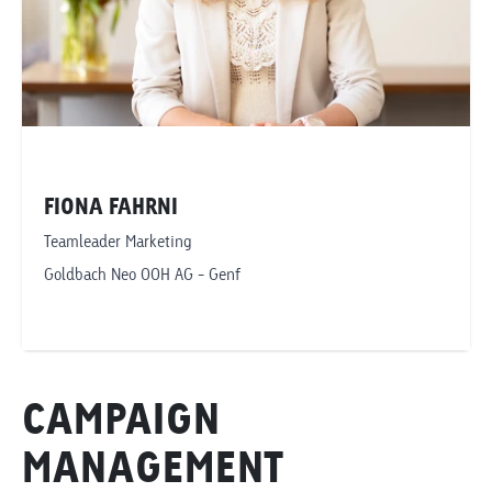
FIONA FAHRNI
Teamleader Marketing
Goldbach Neo OOH AG - Genf
Telefonnummer anzeigen
CAMPAIGN
fiona.fahrni@goldbachneo.com
MANAGEMENT
Goldbach Neo OOH AG