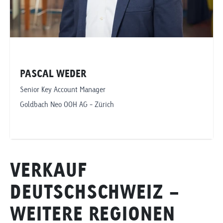
PASCAL WEDER
Senior Key Account Manager
Goldbach Neo OOH AG - Zürich
Telefonnummer anzeigen
VERKAUF
pascal.weder@goldbachneo.com
DEUTSCHSCHWEIZ -
Goldbach Neo OOH AG
WEITERE REGIONEN
Zürich