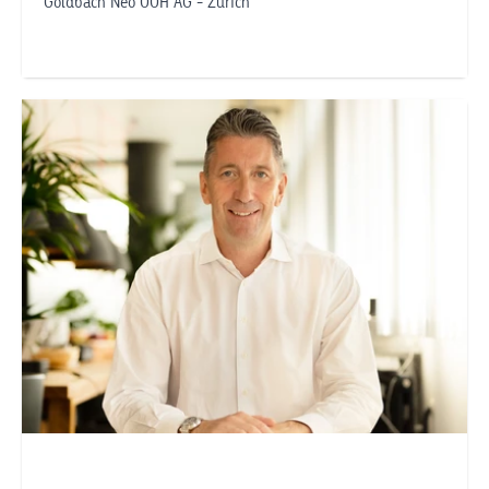
Goldbach Neo OOH AG - Zürich
Telefonnummer anzeigen
roman.neumayer@goldbachneo.com
Goldbach Neo OOH AG
Zürich