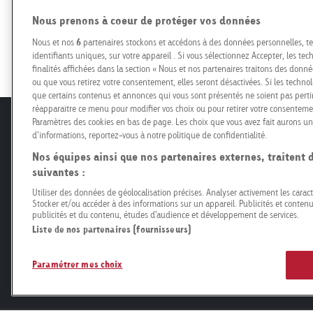
Nous prenons à coeur de protéger vos données
Demandez une offre
Nous et nos
6
partenaires stockons et accédons à des données personnelles, t
identifiants uniques, sur votre appareil . Si vous sélectionnez Accepter, les te
finalités affichées dans la section « Nous et nos partenaires traitons des donnée
ou que vous retirez votre consentement, elles seront désactivées. Si les technolo
que certains contenus et annonces qui vous sont présentés ne soient pas perti
réapparaître ce menu pour modifier vos choix ou pour retirer votre consenteme
Paramètres des cookies en bas de page. Les choix que vous avez fait aurons un 
Offres
Planificati
d’informations, reportez-vous à notre politique de confidentialité.
Nos équipes ainsi que nos partenaires externes, traitent 
Roadside
Prix et conditi
suivantes :
Retail
Réservation p
Utiliser des données de géolocalisation précises. Analyser activement les caracté
Mobility
Spécifications
Stocker et/ou accéder à des informations sur un appareil. Publicités et conte
publicités et du contenu, études d’audience et développement de services.
Airport
Production
Liste de nos partenaires (fournisseurs)
Connect
Conception
Associations et partis
Paramétrer mes choix
Start-Ups