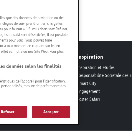
elles que des données de navigation ou des
chnologies de suivi prendront en charge les
s pour fournir ». . Si vous choisissez Refuser
gies de suivi sont désactivées, il est possible
nents pour vous. Vous pouvez faire
nt à tout moment en cliquant sur le lien
effet sur notre ou nos Site Web. Pour plus
on
Inspiration
des données selon les finalités
ons
Inspiration et etudes
rogrammatique
Responsabilité Sociétale des E
ristiques de l’appareil pour l’identification.
 techniques
Smart City
nu personnalisés, mesure de performance des
Engagement
Poster Safari
Refuser
Accepter