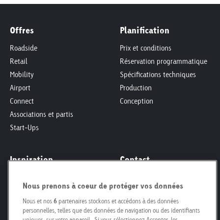
Offres
Planification
Roadside
Prix et conditions
Retail
Réservation programmatique
Mobility
Spécifications techniques
Airport
Production
Connect
Conception
Associations et partis
Start-Ups
Inspiration
Contact
Inspiration et etudes
Demande d'offre
Nous prenons à coeur de protéger vos données
Responsabilité Sociétale des
Formulaire de contact
Entreprises
Nous et nos
6
partenaires stockons et accédons à des données
Personnes de contact
personnelles, telles que des données de navigation ou des identifiants
Smart City
Pour propriétaires fonciers
uniques, sur votre appareil . Si vous sélectionnez Accepter, les