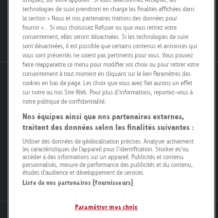
Engagement
technologies de suivi prendront en charge les finalités affichées dans
Nos filiales
la section « Nous et nos partenaires traitons des données pour
Poster Safari
Kit média
fournir ». . Si vous choisissez Refuser ou que vous retirez votre
Postes vacants
consentement, elles seront désactivées. Si les technologies de suivi
sont désactivées, il est possible que certains contenus et annonces qui
vous sont présentés ne soient pas pertinents pour vous. Vous pouvez
faire réapparaître ce menu pour modifier vos choix ou pour retirer votre
consentement à tout moment en cliquant sur le lien Paramètres des
Goldbach Neo OOH AG
cookies en bas de page. Les choix que vous avez fait aurons un effet
Bösch 67
sur notre ou nos Site Web. Pour plus d’informations, reportez-vous à
notre politique de confidentialité.
6331 Hünenberg
Nos équipes ainsi que nos partenaires externes,
traitent des données selon les finalités suivantes :
info@goldbachneo.com
Utiliser des données de géolocalisation précises. Analyser activement
les caractéristiques de l’appareil pour l’identification. Stocker et/ou
+41 58 455 50 00
accéder à des informations sur un appareil. Publicités et contenu
personnalisés, mesure de performance des publicités et du contenu,
études d’audience et développement de services.
Directions
Liste de nos partenaires (fournisseurs)
Paramétrer mes choix
Newsletter
Mentions légales
Politique de confidentialité
Compliance