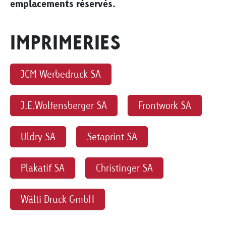
emplacements réservés.
IMPRIMERIES
JCM Werbedruck SA
J.E.Wolfensberger SA
Frontwork SA
Uldry SA
Setaprint SA
Plakatif SA
Christinger SA
Wälti Druck GmbH