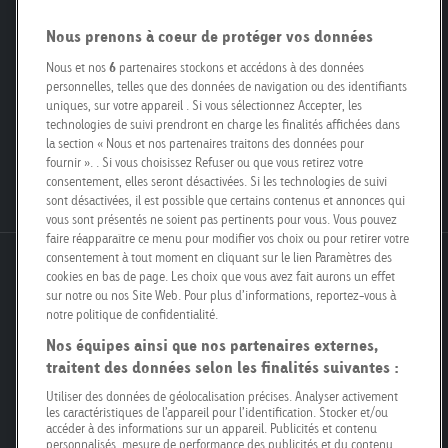
Inspiration et etudes
Demande d'offre
Nous prenons à coeur de protéger vos données
Responsabilité Sociétale des
Formulaire de contact
Entreprises
Nous et nos
6
partenaires stockons et accédons à des données
Personnes de contact
personnelles, telles que des données de navigation ou des identifiants
Smart City
Pour propriétaires fonciers
uniques, sur votre appareil . Si vous sélectionnez Accepter, les
Engagement
technologies de suivi prendront en charge les finalités affichées dans
Nos filiales
la section « Nous et nos partenaires traitons des données pour
Poster Safari
Kit média
fournir ». . Si vous choisissez Refuser ou que vous retirez votre
Postes vacants
consentement, elles seront désactivées. Si les technologies de suivi
sont désactivées, il est possible que certains contenus et annonces qui
vous sont présentés ne soient pas pertinents pour vous. Vous pouvez
faire réapparaître ce menu pour modifier vos choix ou pour retirer votre
consentement à tout moment en cliquant sur le lien Paramètres des
Goldbach Neo OOH AG
cookies en bas de page. Les choix que vous avez fait aurons un effet
Bösch 67
sur notre ou nos Site Web. Pour plus d’informations, reportez-vous à
notre politique de confidentialité.
6331 Hünenberg
Nos équipes ainsi que nos partenaires externes,
traitent des données selon les finalités suivantes :
info@goldbachneo.com
Utiliser des données de géolocalisation précises. Analyser activement
les caractéristiques de l’appareil pour l’identification. Stocker et/ou
+41 58 455 50 00
accéder à des informations sur un appareil. Publicités et contenu
personnalisés, mesure de performance des publicités et du contenu,