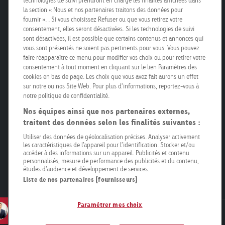
technologies de suivi prendront en charge les finalités affichées dans
Nos filiales
la section « Nous et nos partenaires traitons des données pour
Poster Safari
Kit média
fournir ». . Si vous choisissez Refuser ou que vous retirez votre
Postes vacants
consentement, elles seront désactivées. Si les technologies de suivi
sont désactivées, il est possible que certains contenus et annonces qui
vous sont présentés ne soient pas pertinents pour vous. Vous pouvez
faire réapparaître ce menu pour modifier vos choix ou pour retirer votre
consentement à tout moment en cliquant sur le lien Paramètres des
Goldbach Neo OOH AG
cookies en bas de page. Les choix que vous avez fait aurons un effet
Bösch 67
sur notre ou nos Site Web. Pour plus d’informations, reportez-vous à
notre politique de confidentialité.
6331 Hünenberg
Nos équipes ainsi que nos partenaires externes,
traitent des données selon les finalités suivantes :
info@goldbachneo.com
Utiliser des données de géolocalisation précises. Analyser activement
les caractéristiques de l’appareil pour l’identification. Stocker et/ou
+41 58 455 50 00
accéder à des informations sur un appareil. Publicités et contenu
personnalisés, mesure de performance des publicités et du contenu,
études d’audience et développement de services.
Directions
Liste de nos partenaires (fournisseurs)
Paramétrer mes choix
Contact
Newsletter
Mentions légales
Politique de confidentialité
Compliance