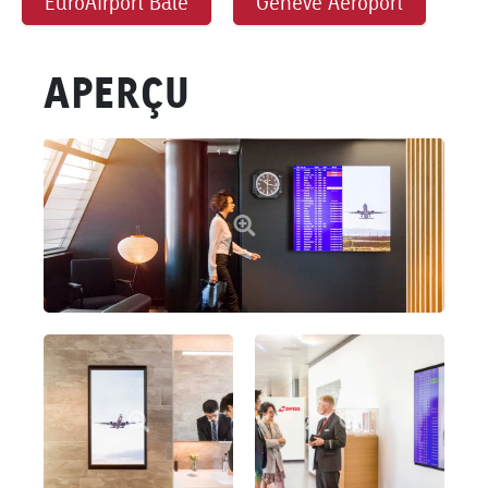
EuroAirport Bâle
Genève Aéroport
APERÇU