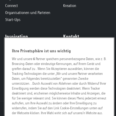
Connect
Kreation
Organisationen und Parteien
Start-Ups
Inspiration
Kontakt
News & Insights
Offertenanfrage
Ihre Privatsphäre ist uns wichtig
Corporate Social
Kontaktformular
Responsibility
Wir und unsere
6
Partner speichern personenbezogene Daten, wie z. B.
Ansprechpersonen
Browsing-Daten oder eindeutige Kennungen, auf Ihrem Gerät und
Smart City
Für Grundeigentümer
greifen darauf zu . Wenn Sie Akzeptieren auswählen, können die
Fachklasse Grafik
Unsere Filialen
Tracking-Technologien die unter „Wir und unsere Partner verarbeiten
Daten, um Folgendes bereitzustellen“ genannten Zwecke
Poster Safari
Mediencorner
unterstützen. . Durch Auswahl von Ablehnen oder durch Widerruf Ihrer
Offene Stellen
Einwilligung werden diese Technologien deaktiviert. Wenn Tracker
deaktiviert sind, erscheinen möglicherweise Inhalte und Anzeigen, die
für Sie weniger relevant sind. Sie können dieses Menü jederzeit erneut
aufrufen, um Ihre Auswahl zu ändern oder Ihre Einwilligung zu
widerrufen, indem Sie auf den Link Cookie-Einstellungen unten auf
Goldbach Neo OOH AG
der Webseite klicken. Ihre Wahl wirkt sich auf unsere/n Website aus.