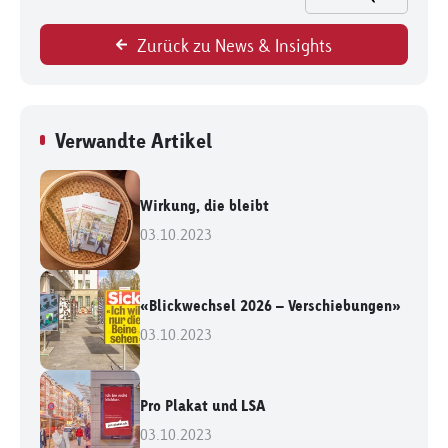
Zurück zu News & Insights
Verwandte Artikel
Wirkung, die bleibt
03.10.2023
«Blickwechsel 2026 – Verschiebungen»
03.10.2023
Pro Plakat und LSA
03.10.2023