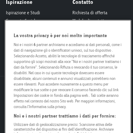
Ispirazione
Contatto
Ispirazione e Studi
Richiesta di offerta
Corporate Social
Modulo di contatto
Responsibility
Interlocutori
La vostra privacy è per noi molto importante
Smart City
Per proprietari fondiari
Engagement
Le nostre filiali
Noi e i nostri
6
partner archiviamo e accediamo ai dati personali, come i
dati di navigazione gli o identificatori univoci, sul tuo dispositivo .
Poster Safari
Kit per i media
Selezionando Accetto, abiliti le tecnologie di tracciamento affinché
Posizioni aperte
supportino gli scopi mostrati alla voce "Noi e i nostri partner trattiamo i
dati da fornire". Selezionando Rifiuta o revocando il tuo consenso, le
disabiliti. Nel caso in cui queste tecnologie dovessero essere
disabilitate, alcuni contenuti e annunci visualizzati potrebbero non
essere rilevanti. Puoi accedere nuovamente a questo menu per
Goldbach Neo OOH AG
modificare le tue scelte o per revocare il consenso facendo clic sul link
Bösch 67
Impostazioni dei cookie in fondo alla pagina web.. Tali scelte avranno
effetto nel contesto del nostro Sito web. Per maggiori informazioni,
6331 Hünenberg
consulta l'Informativa sulla privacy.
Noi e i nostri partner trattiamo i dati per fornire:
info@goldbachneo.com
Utilizzare dati di geolocalizzazione precisi. Scansione attiva delle
caratteristiche del dispositivo ai fini dell’identificazione. Archiviare
+41 58 455 50 00