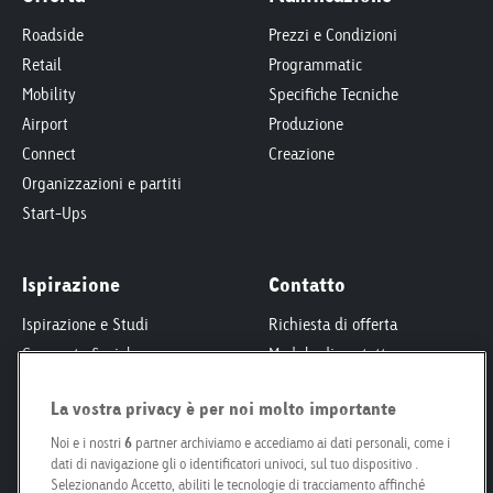
Roadside
Prezzi e Condizioni
Retail
Programmatic
Mobility
Specifiche Tecniche
Airport
Produzione
Connect
Creazione
Organizzazioni e partiti
Start-Ups
Ispirazione
Contatto
Ispirazione e Studi
Richiesta di offerta
Corporate Social
Modulo di contatto
Responsibility
Interlocutori
Smart City
La vostra privacy è per noi molto importante
Per proprietari fondiari
Engagement
Le nostre filiali
Noi e i nostri
6
partner archiviamo e accediamo ai dati personali, come i
dati di navigazione gli o identificatori univoci, sul tuo dispositivo .
Poster Safari
Kit per i media
Selezionando Accetto, abiliti le tecnologie di tracciamento affinché