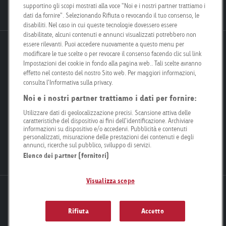
Posizioni aperte
supportino gli scopi mostrati alla voce "Noi e i nostri partner trattiamo i
dati da fornire". Selezionando Rifiuta o revocando il tuo consenso, le
disabiliti. Nel caso in cui queste tecnologie dovessero essere
disabilitate, alcuni contenuti e annunci visualizzati potrebbero non
essere rilevanti. Puoi accedere nuovamente a questo menu per
Goldbach Neo OOH AG
modificare le tue scelte o per revocare il consenso facendo clic sul link
Bösch 67
Impostazioni dei cookie in fondo alla pagina web.. Tali scelte avranno
6331 Hünenberg
effetto nel contesto del nostro Sito web. Per maggiori informazioni,
consulta l'Informativa sulla privacy.
Noi e i nostri partner trattiamo i dati per fornire:
info@goldbachneo.com
Utilizzare dati di geolocalizzazione precisi. Scansione attiva delle
caratteristiche del dispositivo ai fini dell’identificazione. Archiviare
+41 58 455 50 00
informazioni su dispositivo e/o accedervi. Pubblicità e contenuti
personalizzati, misurazione delle prestazioni dei contenuti e degli
annunci, ricerche sul pubblico, sviluppo di servizi.
Directions
Elenco dei partner (fornitori)
Visualizza scopo
Informazione legale
Protezione dei dati
Compliance
Condizioni generali
Impostazioni dei cookie
Newsletter
Rifiuta
Accetto