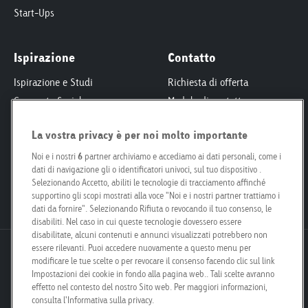
Start-Ups
Ispirazione
Contatto
Ispirazione e Studi
Richiesta di offerta
Corporate Social
Modulo di contatto
Responsibility
Interlocutori
Smart City
La vostra privacy è per noi molto importante
Per proprietari fondiari
Engagement
Le nostre filiali
Noi e i nostri
6
partner archiviamo e accediamo ai dati personali, come i
dati di navigazione gli o identificatori univoci, sul tuo dispositivo .
Poster Safari
Kit per i media
Selezionando Accetto, abiliti le tecnologie di tracciamento affinché
Posizioni aperte
supportino gli scopi mostrati alla voce "Noi e i nostri partner trattiamo i
dati da fornire". Selezionando Rifiuta o revocando il tuo consenso, le
disabiliti. Nel caso in cui queste tecnologie dovessero essere
disabilitate, alcuni contenuti e annunci visualizzati potrebbero non
essere rilevanti. Puoi accedere nuovamente a questo menu per
Goldbach Neo OOH AG
modificare le tue scelte o per revocare il consenso facendo clic sul link
Bösch 67
Impostazioni dei cookie in fondo alla pagina web.. Tali scelte avranno
6331 Hünenberg
effetto nel contesto del nostro Sito web. Per maggiori informazioni,
consulta l'Informativa sulla privacy.