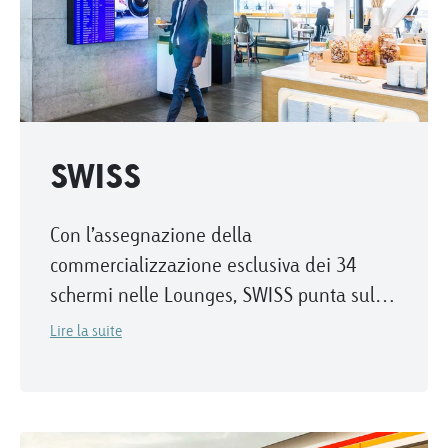
SWISS
Con l’assegnazione della
commercializzazione esclusiva dei 34
schermi nelle Lounges, SWISS punta sulla
nostra esperienza pluriennale e di portata
Lire la suite
internazionale nell’airport business.