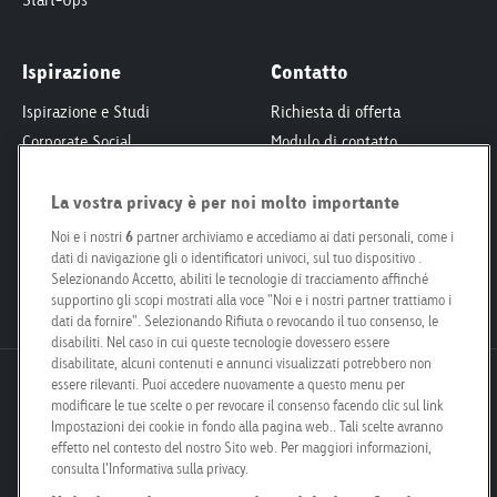
Ispirazione
Contatto
Ispirazione e Studi
Richiesta di offerta
Corporate Social
Modulo di contatto
Responsibility
Interlocutori
Smart City
La vostra privacy è per noi molto importante
Per proprietari fondiari
Engagement
Le nostre filiali
Noi e i nostri
6
partner archiviamo e accediamo ai dati personali, come i
Poster Safari
dati di navigazione gli o identificatori univoci, sul tuo dispositivo .
Kit per i media
Selezionando Accetto, abiliti le tecnologie di tracciamento affinché
Posizioni aperte
supportino gli scopi mostrati alla voce "Noi e i nostri partner trattiamo i
dati da fornire". Selezionando Rifiuta o revocando il tuo consenso, le
disabiliti. Nel caso in cui queste tecnologie dovessero essere
disabilitate, alcuni contenuti e annunci visualizzati potrebbero non
essere rilevanti. Puoi accedere nuovamente a questo menu per
Goldbach Neo OOH AG
modificare le tue scelte o per revocare il consenso facendo clic sul link
Bösch 67
Impostazioni dei cookie in fondo alla pagina web.. Tali scelte avranno
6331 Hünenberg
effetto nel contesto del nostro Sito web. Per maggiori informazioni,
consulta l'Informativa sulla privacy.