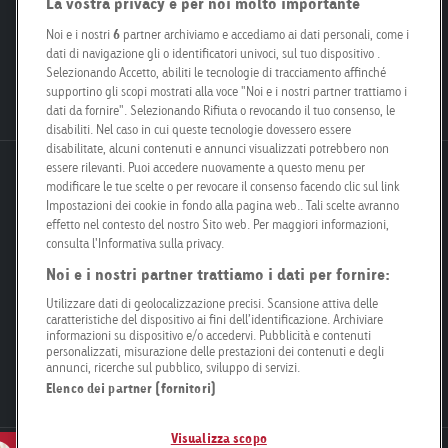
Smart City
La vostra privacy è per noi molto importante
Per proprietari fondiari
Engagement
Le nostre filiali
Noi e i nostri
6
partner archiviamo e accediamo ai dati personali, come i
dati di navigazione gli o identificatori univoci, sul tuo dispositivo .
Poster Safari
Kit per i media
Selezionando Accetto, abiliti le tecnologie di tracciamento affinché
Posizioni aperte
supportino gli scopi mostrati alla voce "Noi e i nostri partner trattiamo i
dati da fornire". Selezionando Rifiuta o revocando il tuo consenso, le
disabiliti. Nel caso in cui queste tecnologie dovessero essere
disabilitate, alcuni contenuti e annunci visualizzati potrebbero non
essere rilevanti. Puoi accedere nuovamente a questo menu per
Goldbach Neo OOH AG
modificare le tue scelte o per revocare il consenso facendo clic sul link
Bösch 67
Impostazioni dei cookie in fondo alla pagina web.. Tali scelte avranno
6331 Hünenberg
effetto nel contesto del nostro Sito web. Per maggiori informazioni,
consulta l'Informativa sulla privacy.
Noi e i nostri partner trattiamo i dati per fornire:
info@goldbachneo.com
Utilizzare dati di geolocalizzazione precisi. Scansione attiva delle
caratteristiche del dispositivo ai fini dell’identificazione. Archiviare
+41 58 455 50 00
informazioni su dispositivo e/o accedervi. Pubblicità e contenuti
personalizzati, misurazione delle prestazioni dei contenuti e degli
annunci, ricerche sul pubblico, sviluppo di servizi.
Directions
Elenco dei partner (fornitori)
Visualizza scopo