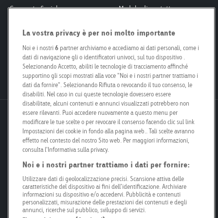
Corporate Social
Modulo di contatto
Responsibility
Interlocutori
La vostra privacy è per noi molto importante
Smart City
Per proprietari fondiari
Engagement
Le nostre filiali
Noi e i nostri
6
partner archiviamo e accediamo ai dati personali, come i
dati di navigazione gli o identificatori univoci, sul tuo dispositivo .
Poster Safari
Kit per i media
Selezionando Accetto, abiliti le tecnologie di tracciamento affinché
Posizioni aperte
supportino gli scopi mostrati alla voce "Noi e i nostri partner trattiamo i
dati da fornire". Selezionando Rifiuta o revocando il tuo consenso, le
disabiliti. Nel caso in cui queste tecnologie dovessero essere
disabilitate, alcuni contenuti e annunci visualizzati potrebbero non
essere rilevanti. Puoi accedere nuovamente a questo menu per
Goldbach Neo OOH AG
modificare le tue scelte o per revocare il consenso facendo clic sul link
Bösch 67
Impostazioni dei cookie in fondo alla pagina web.. Tali scelte avranno
effetto nel contesto del nostro Sito web. Per maggiori informazioni,
6331 Hünenberg
consulta l'Informativa sulla privacy.
Noi e i nostri partner trattiamo i dati per fornire:
info@goldbachneo.com
Utilizzare dati di geolocalizzazione precisi. Scansione attiva delle
caratteristiche del dispositivo ai fini dell’identificazione. Archiviare
+41 58 455 50 00
informazioni su dispositivo e/o accedervi. Pubblicità e contenuti
personalizzati, misurazione delle prestazioni dei contenuti e degli
annunci, ricerche sul pubblico, sviluppo di servizi.
Directions