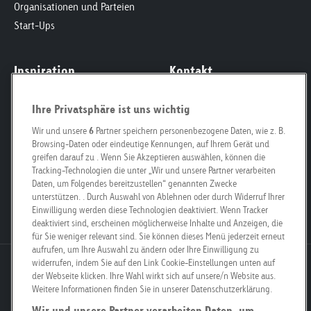
Organisationen und Parteien
Start-Ups
Inspiration
Kontakt
News & Insights
Offertenanfrage
Ihre Privatsphäre ist uns wichtig
Corporate Social
Kontaktformular
Responsibility
Wir und unsere
6
Partner speichern personenbezogene Daten, wie z. B.
Ansprechpersonen
Browsing-Daten oder eindeutige Kennungen, auf Ihrem Gerät und
Smart City
Für Grundeigentümer
greifen darauf zu . Wenn Sie Akzeptieren auswählen, können die
Fachklasse Grafik
Unsere Filialen
Tracking-Technologien die unter „Wir und unsere Partner verarbeiten
Daten, um Folgendes bereitzustellen“ genannten Zwecke
Poster Safari
Mediencorner
unterstützen. . Durch Auswahl von Ablehnen oder durch Widerruf Ihrer
Offene Stellen
Einwilligung werden diese Technologien deaktiviert. Wenn Tracker
deaktiviert sind, erscheinen möglicherweise Inhalte und Anzeigen, die
für Sie weniger relevant sind. Sie können dieses Menü jederzeit erneut
aufrufen, um Ihre Auswahl zu ändern oder Ihre Einwilligung zu
widerrufen, indem Sie auf den Link Cookie-Einstellungen unten auf
Goldbach Neo OOH AG
der Webseite klicken. Ihre Wahl wirkt sich auf unsere/n Website aus.
Bösch 67
Weitere Informationen finden Sie in unserer Datenschutzerklärung.
6331 Hünenberg
Wir und unsere Partner verarbeiten Daten, um