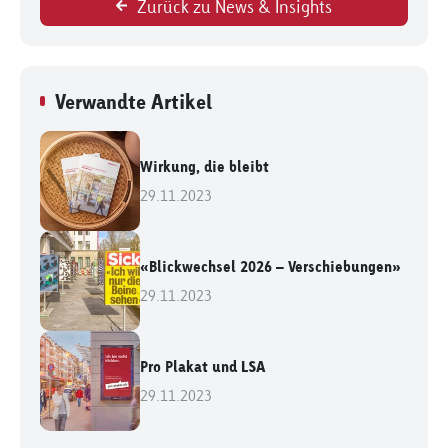
Zurück zu News & Insights
Verwandte Artikel
Wirkung, die bleibt
29.11.2023
«Blickwechsel 2026 – Verschiebungen»
29.11.2023
Pro Plakat und LSA
29.11.2023