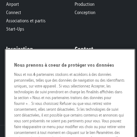
Airport
Production
Connect
Conception
Associations et partis
Start-Ups
Inspiration
Contact
Inspiration et etudes
Demande d'offre
Nous prenons à coeur de protéger vos données
Responsabilité Sociétale des
Formulaire de contact
Nous et nos
6
partenaires stockons et accédons à des données
Entreprises
Personnes de contact
personnelles, telles que des données de navigation ou des identifiants
Smart City
Pour propriétaires fonciers
uniques, sur votre appareil . Si vous sélectionnez Accepter, les
Engagement
technologies de suivi prendront en charge les finalités affichées dans
Nos filiales
la section « Nous et nos partenaires traitons des données pour
Poster Safari
Kit média
fournir ». . Si vous choisissez Refuser ou que vous retirez votre
Postes vacants
consentement, elles seront désactivées. Si les technologies de suivi
sont désactivées, il est possible que certains contenus et annonces qui
vous sont présentés ne soient pas pertinents pour vous. Vous pouvez
faire réapparaître ce menu pour modifier vos choix ou pour retirer votre
consentement à tout moment en cliquant sur le lien Paramètres des