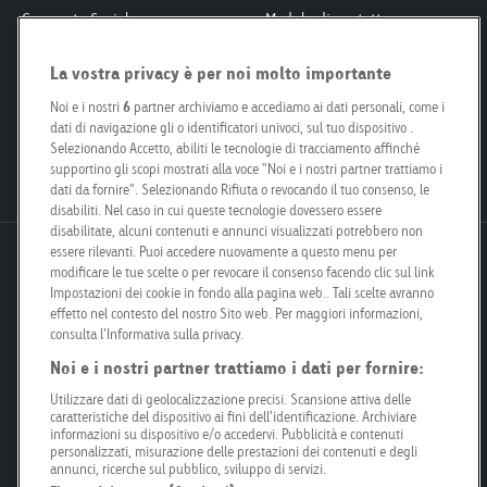
Corporate Social
Modulo di contatto
Responsibility
Interlocutori
La vostra privacy è per noi molto importante
Smart City
Per proprietari fondiari
Engagement
Le nostre filiali
Noi e i nostri
6
partner archiviamo e accediamo ai dati personali, come i
dati di navigazione gli o identificatori univoci, sul tuo dispositivo .
Poster Safari
Kit per i media
Selezionando Accetto, abiliti le tecnologie di tracciamento affinché
Posizioni aperte
supportino gli scopi mostrati alla voce "Noi e i nostri partner trattiamo i
dati da fornire". Selezionando Rifiuta o revocando il tuo consenso, le
disabiliti. Nel caso in cui queste tecnologie dovessero essere
disabilitate, alcuni contenuti e annunci visualizzati potrebbero non
essere rilevanti. Puoi accedere nuovamente a questo menu per
Goldbach Neo OOH AG
modificare le tue scelte o per revocare il consenso facendo clic sul link
Bösch 67
Impostazioni dei cookie in fondo alla pagina web.. Tali scelte avranno
effetto nel contesto del nostro Sito web. Per maggiori informazioni,
6331 Hünenberg
consulta l'Informativa sulla privacy.
Noi e i nostri partner trattiamo i dati per fornire:
info@goldbachneo.com
Utilizzare dati di geolocalizzazione precisi. Scansione attiva delle
caratteristiche del dispositivo ai fini dell’identificazione. Archiviare
+41 58 455 50 00
informazioni su dispositivo e/o accedervi. Pubblicità e contenuti
personalizzati, misurazione delle prestazioni dei contenuti e degli
annunci, ricerche sul pubblico, sviluppo di servizi.
Directions