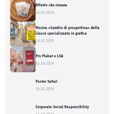
Effetto che rimane
16.10.2024
Mostra «Cambio di prospettiva» della
classe specializzata in grafica
16.10.2024
Pro Plakat e LSA
16.10.2024
Poster Safari
16.10.2024
Corporate Social Responsibility