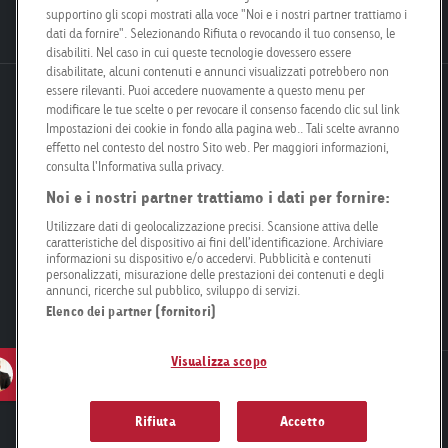
Posizioni aperte
supportino gli scopi mostrati alla voce "Noi e i nostri partner trattiamo i
dati da fornire". Selezionando Rifiuta o revocando il tuo consenso, le
disabiliti. Nel caso in cui queste tecnologie dovessero essere
disabilitate, alcuni contenuti e annunci visualizzati potrebbero non
essere rilevanti. Puoi accedere nuovamente a questo menu per
Goldbach Neo OOH AG
modificare le tue scelte o per revocare il consenso facendo clic sul link
Bösch 67
Impostazioni dei cookie in fondo alla pagina web.. Tali scelte avranno
6331 Hünenberg
effetto nel contesto del nostro Sito web. Per maggiori informazioni,
consulta l'Informativa sulla privacy.
Noi e i nostri partner trattiamo i dati per fornire:
info@goldbachneo.com
Utilizzare dati di geolocalizzazione precisi. Scansione attiva delle
caratteristiche del dispositivo ai fini dell’identificazione. Archiviare
+41 58 455 50 00
informazioni su dispositivo e/o accedervi. Pubblicità e contenuti
personalizzati, misurazione delle prestazioni dei contenuti e degli
annunci, ricerche sul pubblico, sviluppo di servizi.
Directions
Elenco dei partner (fornitori)
Visualizza scopo
Contatto
Newsletter
Informazione legale
Protezione dei dati
Compliance
Condizioni generali
Impostazioni dei cookie
Rifiuta
Accetto