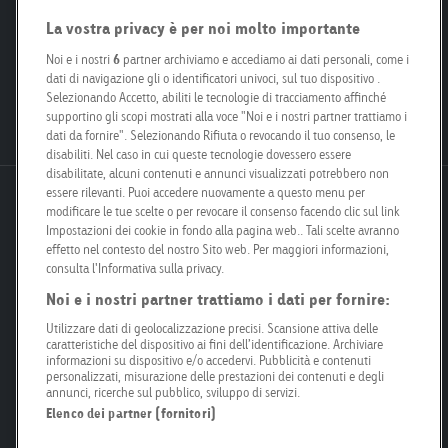
Responsibility
Interlocutori
La vostra privacy è per noi molto importante
Smart City
Per proprietari fondiari
Engagement
Le nostre filiali
Noi e i nostri
6
partner archiviamo e accediamo ai dati personali, come i
dati di navigazione gli o identificatori univoci, sul tuo dispositivo .
Poster Safari
Kit per i media
Selezionando Accetto, abiliti le tecnologie di tracciamento affinché
Posizioni aperte
supportino gli scopi mostrati alla voce "Noi e i nostri partner trattiamo i
dati da fornire". Selezionando Rifiuta o revocando il tuo consenso, le
disabiliti. Nel caso in cui queste tecnologie dovessero essere
disabilitate, alcuni contenuti e annunci visualizzati potrebbero non
essere rilevanti. Puoi accedere nuovamente a questo menu per
Goldbach Neo OOH AG
modificare le tue scelte o per revocare il consenso facendo clic sul link
Bösch 67
Impostazioni dei cookie in fondo alla pagina web.. Tali scelte avranno
effetto nel contesto del nostro Sito web. Per maggiori informazioni,
6331 Hünenberg
consulta l'Informativa sulla privacy.
Noi e i nostri partner trattiamo i dati per fornire:
info@goldbachneo.com
Utilizzare dati di geolocalizzazione precisi. Scansione attiva delle
caratteristiche del dispositivo ai fini dell’identificazione. Archiviare
+41 58 455 50 00
informazioni su dispositivo e/o accedervi. Pubblicità e contenuti
personalizzati, misurazione delle prestazioni dei contenuti e degli
annunci, ricerche sul pubblico, sviluppo di servizi.
Directions
Elenco dei partner (fornitori)
Newsletter