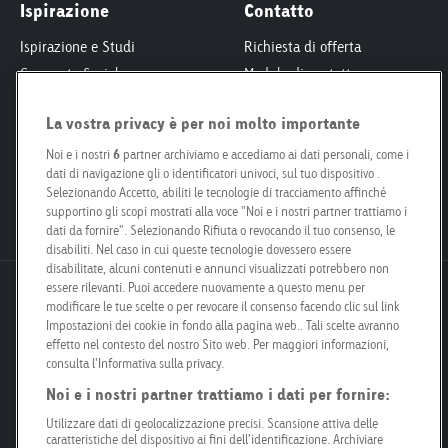
Ispirazione
Contatto
Ispirazione e Studi
Richiesta di offerta
Corporate Social
Modulo di contatto
Responsibility
Interlocutori
La vostra privacy è per noi molto importante
Smart City
Per proprietari fondiari
Engagement
Le nostre filiali
Noi e i nostri
6
partner archiviamo e accediamo ai dati personali, come i
dati di navigazione gli o identificatori univoci, sul tuo dispositivo .
Poster Safari
Kit per i media
Selezionando Accetto, abiliti le tecnologie di tracciamento affinché
Posizioni aperte
supportino gli scopi mostrati alla voce "Noi e i nostri partner trattiamo i
dati da fornire". Selezionando Rifiuta o revocando il tuo consenso, le
disabiliti. Nel caso in cui queste tecnologie dovessero essere
disabilitate, alcuni contenuti e annunci visualizzati potrebbero non
essere rilevanti. Puoi accedere nuovamente a questo menu per
Goldbach Neo OOH AG
modificare le tue scelte o per revocare il consenso facendo clic sul link
Bösch 67
Impostazioni dei cookie in fondo alla pagina web.. Tali scelte avranno
effetto nel contesto del nostro Sito web. Per maggiori informazioni,
6331 Hünenberg
consulta l'Informativa sulla privacy.
Noi e i nostri partner trattiamo i dati per fornire:
info@goldbachneo.com
Utilizzare dati di geolocalizzazione precisi. Scansione attiva delle
caratteristiche del dispositivo ai fini dell’identificazione. Archiviare
+41 58 455 50 00