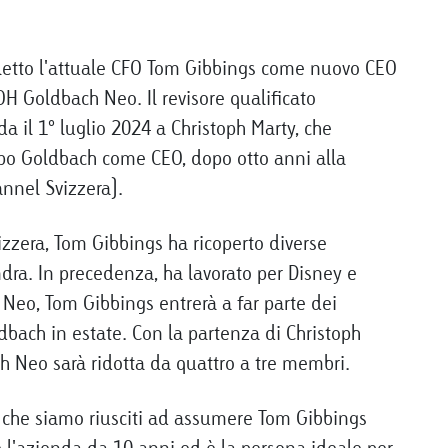
eletto l'attuale CFO Tom Gibbings come nuovo CEO
OH Goldbach Neo. Il revisore qualificato
a il 1° luglio 2024 a Christoph Marty, che
po Goldbach come CEO, dopo otto anni alla
nnel Svizzera).
izzera, Tom Gibbings ha ricoperto diverse
dra. In precedenza, ha lavorato per Disney e
Neo, Tom Gibbings entrerà a far parte dei
bach in estate. Con la partenza di Christoph
h Neo sarà ridotta da quattro a tre membri.
o che siamo riusciti ad assumere Tom Gibbings
l'azienda da 10 anni ed è la persona ideale per