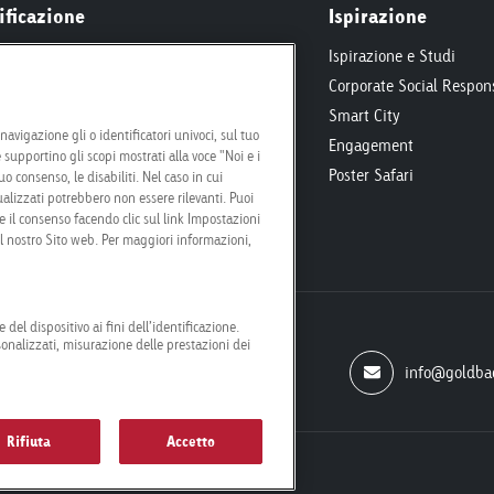
ificazione
Ispirazione
i e Condizioni
Ispirazione e Studi
rammatic
Corporate Social Respons
fiche Tecniche
Smart City
avigazione gli o identificatori univoci, sul tuo
zione
Engagement
 supportino gli scopi mostrati alla voce "Noi e i
ione
Poster Safari
o consenso, le disabiliti. Nel caso in cui
alizzati potrebbero non essere rilevanti. Puoi
il consenso facendo clic sul link Impostazioni
el nostro Sito web. Per maggiori informazioni,
 del dispositivo ai fini dell’identificazione.
sonalizzati, misurazione delle prestazioni dei
info@goldba
Rifiuta
Accetto
izioni generali
Impostazioni dei cookie