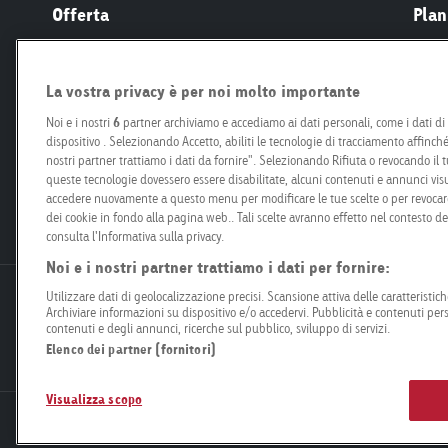
Offerta
Plan
Roadside
Prezz
Retail
Prog
La vostra privacy è per noi molto importante
Mobility
Speci
Noi e i nostri
6
partner archiviamo e accediamo ai dati personali, come i dati di n
Airport
Produ
dispositivo . Selezionando Accetto, abiliti le tecnologie di tracciamento affinché
Connect
Creaz
nostri partner trattiamo i dati da fornire". Selezionando Rifiuta o revocando il tu
queste tecnologie dovessero essere disabilitate, alcuni contenuti e annunci visu
Organizzazioni e partiti
accedere nuovamente a questo menu per modificare le tue scelte o per revocare 
Start-Ups
dei cookie in fondo alla pagina web.. Tali scelte avranno effetto nel contesto d
consulta l'Informativa sulla privacy.
Noi e i nostri partner trattiamo i dati per fornire:
Utilizzare dati di geolocalizzazione precisi. Scansione attiva delle caratteristiche
Goldbach Neo OOH AG
Archiviare informazioni su dispositivo e/o accedervi. Pubblicità e contenuti per
Bösch 67
contenuti e degli annunci, ricerche sul pubblico, sviluppo di servizi.
6331 Hünenberg
Elenco dei partner (fornitori)
Visualizza scopo
Informazione legale
Protezione dei dati
Compliance
Cond