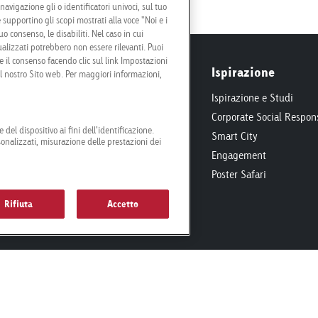
avigazione gli o identificatori univoci, sul tuo
 supportino gli scopi mostrati alla voce "Noi e i
o consenso, le disabiliti. Nel caso in cui
alizzati potrebbero non essere rilevanti. Puoi
il consenso facendo clic sul link Impostazioni
ificazione
Ispirazione
el nostro Sito web. Per maggiori informazioni,
i e Condizioni
Ispirazione e Studi
rammatic
Corporate Social Respons
 del dispositivo ai fini dell’identificazione.
fiche Tecniche
Smart City
sonalizzati, misurazione delle prestazioni dei
zione
Engagement
ione
Poster Safari
Rifiuta
Accetto
info@goldba