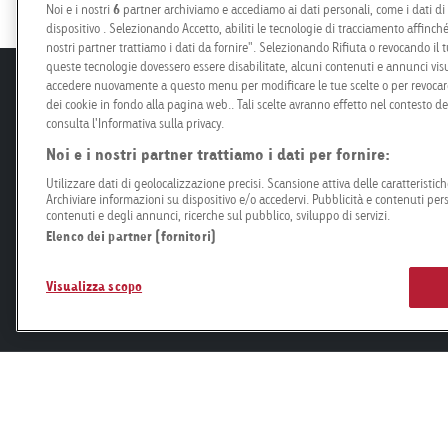
Noi e i nostri
6
partner archiviamo e accediamo ai dati personali, come i dati di n
dispositivo . Selezionando Accetto, abiliti le tecnologie di tracciamento affinché
nostri partner trattiamo i dati da fornire". Selezionando Rifiuta o revocando il tu
queste tecnologie dovessero essere disabilitate, alcuni contenuti e annunci visu
accedere nuovamente a questo menu per modificare le tue scelte o per revocare 
Offerta
Plan
dei cookie in fondo alla pagina web.. Tali scelte avranno effetto nel contesto d
consulta l'Informativa sulla privacy.
Roadside
Prezz
Noi e i nostri partner trattiamo i dati per fornire:
Retail
Prog
Utilizzare dati di geolocalizzazione precisi. Scansione attiva delle caratteristiche
Mobility
Speci
Archiviare informazioni su dispositivo e/o accedervi. Pubblicità e contenuti per
contenuti e degli annunci, ricerche sul pubblico, sviluppo di servizi.
Airport
Produ
Elenco dei partner (fornitori)
Connect
Creaz
Organizzazioni e partiti
Visualizza scopo
Start-Ups
Goldbach Neo OOH AG
Bösch 67
6331 Hünenberg