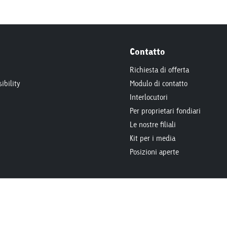
Contatto
Richiesta di offerta
ibility
Modulo di contatto
Interlocutori
Per proprietari fondiari
Le nostre filiali
Kit per i media
Posizioni aperte
chneo.com
+41 58 455 50 00
Directions